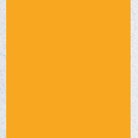
Fast innholdsdag hver måned:
Foto, video og lyd samlet: