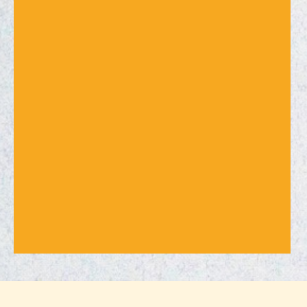
Format-tilpasning:
Klar til publisering: