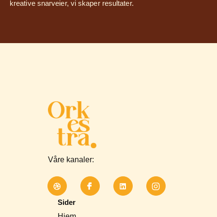
kreative snarveier, vi skaper resultater.
Våre kanaler:
Sider
Hjem